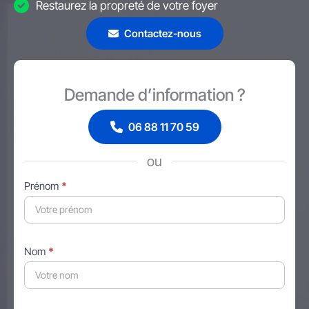
Restaurez la propreté de votre foyer
Contactez-nous
Demande d’information ?
06 88 11 70 59
ou
Formulaire
Prénom
*
simple
avec
téléphone
Nom
*