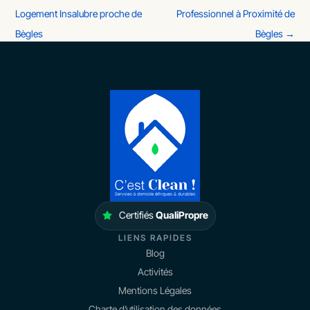
Logement Insalubre proche de
Professionnel à Proximité de
Bègles
Bègles
→
Certifiés
QualiPropre
LIENS RAPIDES
Blog
Activités
Mentions Légales
Charte d’utilisation des données