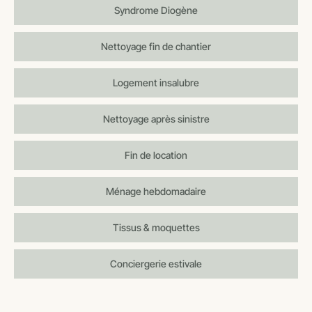
Syndrome Diogène
Nettoyage fin de chantier
Logement insalubre
Nettoyage après sinistre
Fin de location
Ménage hebdomadaire
Tissus & moquettes
Conciergerie estivale