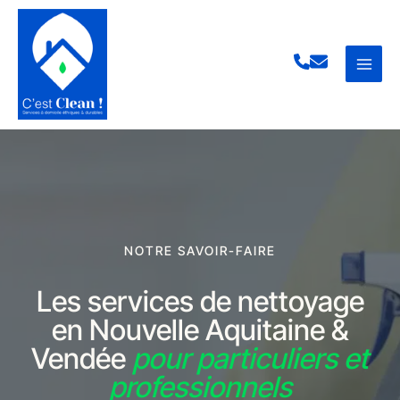
Aller
au
contenu
NOTRE SAVOIR-FAIRE
Les services de nettoyage
en Nouvelle Aquitaine &
Vendée
pour particuliers et
professionnels