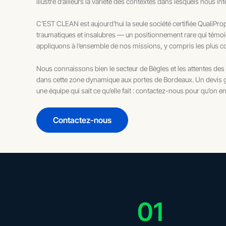
illustre d’ailleurs la variété des contextes dans lesquels nous i
C’EST CLEAN est aujourd’hui la seule société certifiée QualiPr
traumatiques et insalubres — un positionnement rare qui témo
appliquons à l’ensemble de nos missions, y compris les plus co
Nous connaissons bien le secteur de Bègles et les attentes des
dans cette zone dynamique aux portes de Bordeaux. Un devis gr
une équipe qui sait ce qu’elle fait : contactez-nous pour qu’on en
Contactez-nous
01