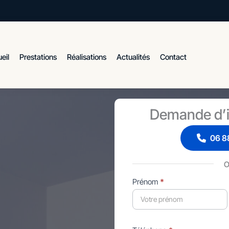
eil
Prestations
Réalisations
Actualités
Contact
Demande d’i
06 88
Formulaire
Prénom
*
simple
avec
téléphone