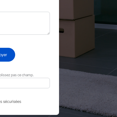
oyer
plissez pas ce champ.
s sécurisées