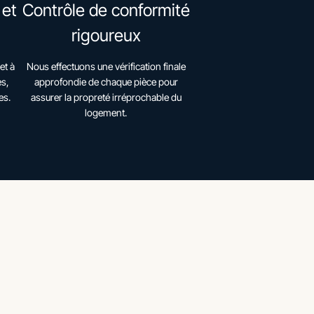
 et
Contrôle de conformité
rigoureux
et à
Nous effectuons une vérification finale
es,
approfondie de chaque pièce pour
es.
assurer la propreté irréprochable du
logement.