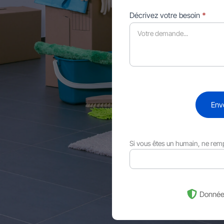
Décrivez votre besoin
*
Env
Si vous êtes un humain, ne rem
Donnée