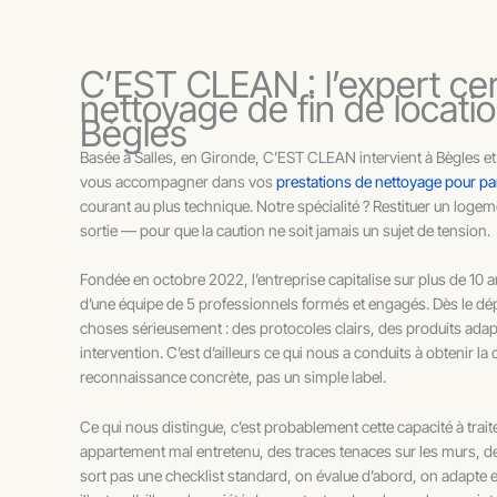
C’EST CLEAN : l’expert cer
nettoyage de fin de locati
Bègles
Basée à Salles, en Gironde, C’EST CLEAN intervient à Bègles et 
vous accompagner dans vos
prestations de nettoyage pour par
courant au plus technique. Notre spécialité ? Restituer un logem
sortie — pour que la caution ne soit jamais un sujet de tension.
Fondée en octobre 2022, l’entreprise capitalise sur plus de 10 
d’une équipe de 5 professionnels formés et engagés. Dès le dép
choses sérieusement : des protocoles clairs, des produits adap
intervention. C’est d’ailleurs ce qui nous a conduits à obtenir la
reconnaissance concrète, pas un simple label.
Ce qui nous distingue, c’est probablement cette capacité à trai
appartement mal entretenu, des traces tenaces sur les murs, 
sort pas une checklist standard, on évalue d’abord, on adapte 