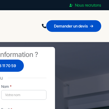
Nous recrutons
Demander un devis
nformation ?
 11 70 59
ou
Nom
*