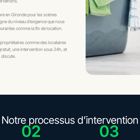
ntervenons.
opre en Gironde pour les scènes
igne du niveau d’exigence que nous
urantes comme la fin de location.
 propriétaires comme des locataires
atuit, une intervention sous 24h, et
 discute.
Notre processus d’intervention
02
03