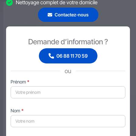
Nettoyage complet de votre domicile
Contactez-nous
Demande d’information ?
06 88 11 70 59
ou
Formulaire
Prénom
*
simple
avec
téléphone
Nom
*