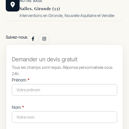
NOTRE BASE
Salles, Gironde (33)
Interventions en Gironde, Nouvelle Aquitaine et Vendée
Suivez-nous
Demander un devis gratuit
Tous les champs sont requis. Réponse personnalisée sous
24h.
Formulaire
Prénom
*
simple
avec
téléphone
Nom
*