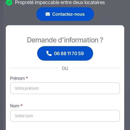
Propreté impeccable entre deux locataires
Contactez-nous
Demande d’information ?
06 88 11 70 59
ou
Formulaire
Prénom
*
simple
avec
téléphone
Nom
*