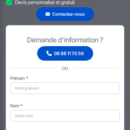
Devis personnalisé et gratuit
Contactez-nous
Demande d’information ?
06 88 11 70 59
ou
Formulaire
Prénom
*
simple
avec
téléphone
Nom
*