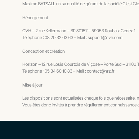
Maxime BATSALL en sa qualité de gérant de la société C’est Cl
Hébergement
OVH – 2 rue Kellermann – BP 80157 – 59053 Roubaix Cedex 1
Téléphone : 08 20 32 03 63 – Mail : support@ovh.com
Conception et création
Horizon – 12 rue Louis Courtois de Viçose – Porte Sud – 31100 
Téléphone : 05 34 60 10 83 – Mail : contact@hrz.fr
Mise à jour
Les dispositions sont actualisées chaque fois que nécessaire, 
Vous êtes donc invités à prendre régulièrement connaissance de