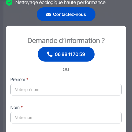
Nettoyage écologique haute performance
Contactez-nous
Demande d’information ?
06 88 11 70 59
ou
Formulaire
Prénom
*
simple
avec
téléphone
Nom
*