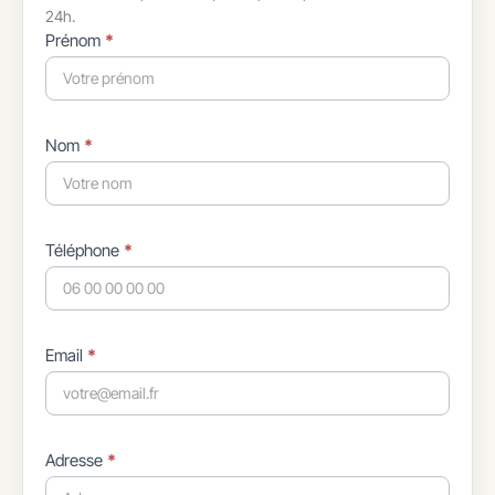
24h.
Formulaire
Prénom
*
simple
avec
téléphone
Nom
*
Téléphone
*
Email
*
Adresse
*