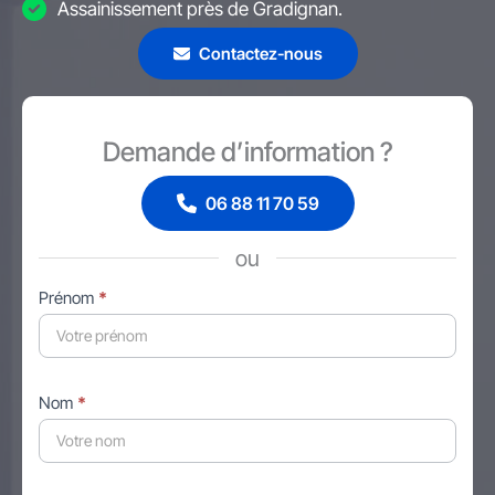
Assainissement près de Gradignan.
Contactez-nous
Demande d’information ?
06 88 11 70 59
ou
Formulaire
Prénom
*
simple
avec
téléphone
Nom
*