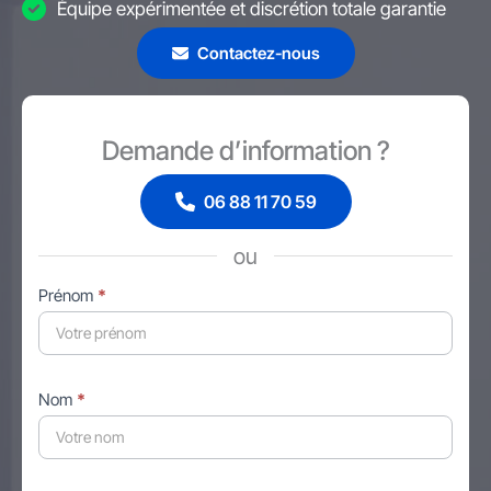
Équipe expérimentée et discrétion totale garantie
Contactez-nous
Demande d’information ?
06 88 11 70 59
ou
Formulaire
Prénom
*
simple
avec
téléphone
Nom
*