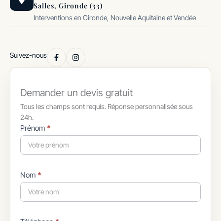
Salles, Gironde (33)
Interventions en Gironde, Nouvelle Aquitaine et Vendée
Suivez-nous
Demander un devis gratuit
Tous les champs sont requis. Réponse personnalisée sous
24h.
Formulaire
Prénom
*
simple
avec
téléphone
Nom
*