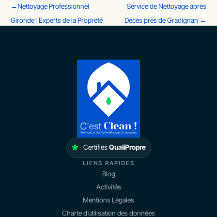
←
Nettoyage Professionnel
Service de Nettoyage après
Gironde : Experts de la Propreté
Décès près de Gradignan
→
Certifiés
QualiPropre
LIENS RAPIDES
Blog
Activités
Mentions Légales
Charte d’utilisation des données