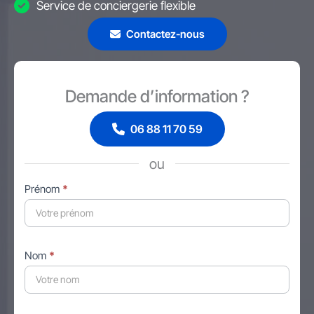
Service de conciergerie flexible
Contactez-nous
Demande d’information ?
06 88 11 70 59
ou
Formulaire
Prénom
*
simple
avec
téléphone
Nom
*