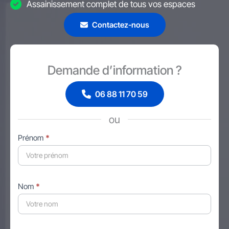
Assainissement complet de tous vos espaces
Contactez-nous
Demande d’information ?
06 88 11 70 59
ou
Formulaire
Prénom
*
simple
avec
téléphone
Nom
*