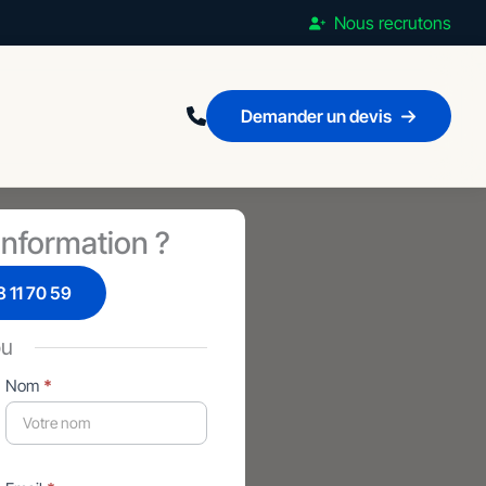
Nous recrutons
Demander un devis
nformation ?
 11 70 59
ou
Nom
*