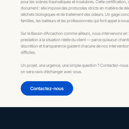
pour les scènes traumatiques et insalubres. Cette certification,
document : elle impose des protocoles stricts en matière de d
déchets biologiques et de traitement des odeurs. Un gage concre
familles, les bailleurs et les professionnels qui font appel à nous
Sur le Bassin d’Arcachon comme ailleurs, nous intervenons en
prestation à la situation réelle du client — parce qu’aucun chan
discrétion et transparence guident chacune de nos interventio
difficiles.
Un projet, une urgence, une simple question ? Contactez-nous p
on sera ravis d’échanger avec vous.
Contactez-nous