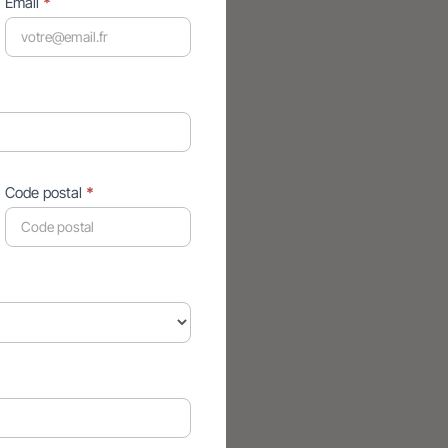
Email
*
Code postal
*