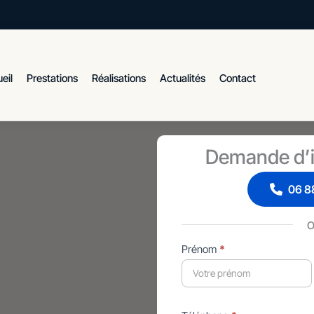
eil
Prestations
Réalisations
Actualités
Contact
Demande d’i
06 88
Formulaire
Prénom
*
simple
avec
téléphone