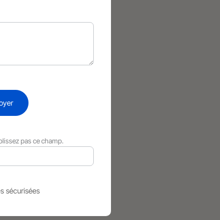
oyer
plissez pas ce champ.
s sécurisées