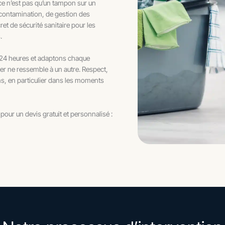
 ce n’est pas qu’un tampon sur un
écontamination, de gestion des
t de sécurité sanitaire pour les
.
 24 heures et adaptons chaque
tier ne ressemble à un autre. Respect,
ns, en particulier dans les moments
our un devis gratuit et personnalisé :