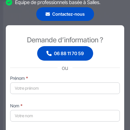
Équipe de professionnels basée à Salles.
Contactez-nous
Demande d’information ?
06 88 11 70 59
ou
Formulaire
Prénom
*
simple
avec
téléphone
Nom
*