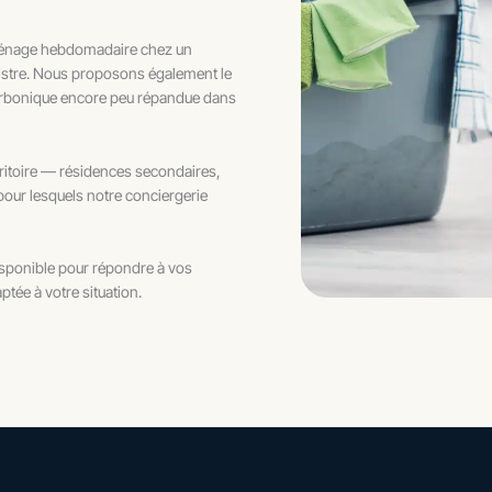
 ménage hebdomadaire chez un
inistre. Nous proposons également le
carbonique encore peu répandue dans
rritoire — résidences secondaires,
pour lesquels notre conciergerie
disponible pour répondre à vos
tée à votre situation.