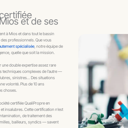
certifiée
 Mios et de ses
nt à Mios et dans tout le bassin
 des professionnels. Que vous
autement spécialisée
, notre équipe de
nce, quelle que soit la mission.
r une double expertise assez rare
tions techniques complexes de l’autre —
bres, sinistres… Des situations
nne volonté. Plus de 10 ans
es choses.
iété certifiée QualiPropre en
 insalubres. Cette certification n’est
ontamination, de traitement des
milles, bailleurs, syndics — savent