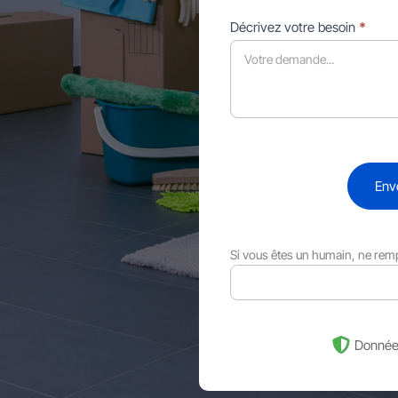
Décrivez votre besoin
*
Env
Si vous êtes un humain, ne rem
Donnée