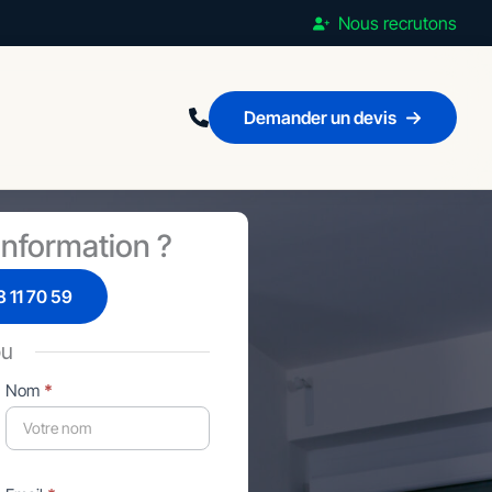
Nous recrutons
Demander un devis
nformation ?
 11 70 59
ou
Nom
*