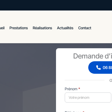
eil
Prestations
Réalisations
Actualités
Contact
Demande d’i
06 88
Formulaire
Prénom
*
simple
avec
téléphone