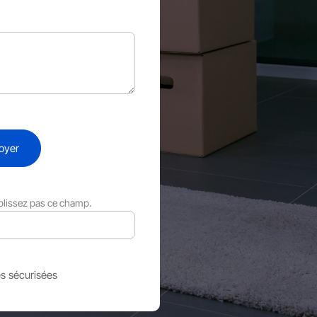
oyer
plissez pas ce champ.
s sécurisées