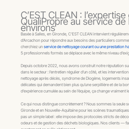
C’EST CLEAN : l’expertise 
QualiPropre au service de
environs
Basée à Salles, en Gironde, C’EST CLEAN intervient régulièreme
d’Arcachon pour répondre aux besoins des particuliers comme
cherchiez un
service de nettoyage courant ou une prestation h
5 professionnels formés se déplace avec le même niveau d’exige
Depuis octobre 2022, nous avons construit notre réputation su
dans le secteur : l’entretien régulier d’un côté, et les interven
nettoyage après décès, syndrome de Diogène, logements insalu
délicates qui demandent bien plus qu’une serpillière et de la bo
d’expérience cumulée au sein de l’équipe, ça change vraiment l
Ce qui nous distingue concrètement ? Nous sommes la seule soc
Gironde et en Nouvelle-Aquitaine pour les scènes traumatiques et
pas un simple label : elle impose des protocoles stricts de déc
odeurs et de gestion des déchets biologiques. Nos clients — fa