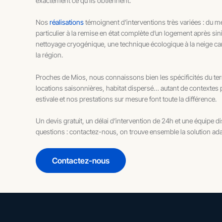
exactement ce qu’ils obtiennent.
Nos
réalisations
témoignent d’interventions très variées : du
particulier à la remise en état complète d’un logement après s
nettoyage cryogénique, une technique écologique à la neige 
la région.
Proches de Mios, nous connaissons bien les spécificités du te
locations saisonnières, habitat dispersé… autant de contextes 
estivale et nos prestations sur mesure font toute la différence.
Un devis gratuit, un délai d’intervention de 24h et une équipe 
questions : contactez-nous, on trouve ensemble la solution adap
Contactez-nous