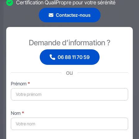
Certification QualiPropre pour votre sérénité
Contactez-nous
Demande d’information ?
06 88 11 70 59
ou
Formulaire
Prénom
*
simple
avec
téléphone
Nom
*