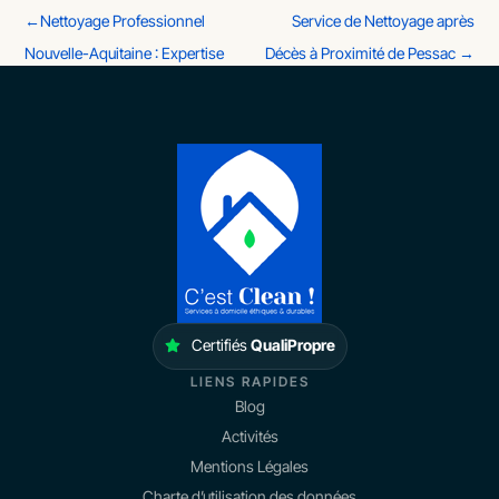
←
Nettoyage Professionnel
Service de Nettoyage après
Nouvelle-Aquitaine : Expertise
Décès à Proximité de Pessac
→
Certifiés
QualiPropre
LIENS RAPIDES
Blog
Activités
Mentions Légales
Charte d’utilisation des données