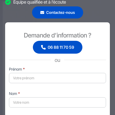
Équipe qualifiée et à l’écoute
Contactez-nous
Demande d’information ?
06 88 11 70 59
ou
Formulaire
Prénom
*
simple
avec
téléphone
Nom
*