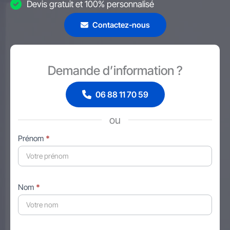
Devis gratuit et 100% personnalisé
Contactez-nous
Demande d’information ?
06 88 11 70 59
ou
Formulaire
Prénom
*
simple
avec
téléphone
Nom
*