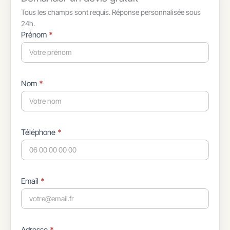
Tous les champs sont requis. Réponse personnalisée sous
24h.
Formulaire
Prénom
*
simple
avec
téléphone
Nom
*
Téléphone
*
Email
*
Adresse
*