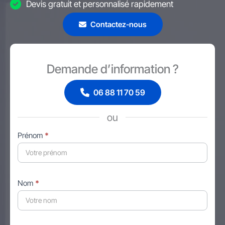
Devis gratuit et personnalisé rapidement
Contactez-nous
Demande d’information ?
06 88 11 70 59
ou
Formulaire
Prénom
*
simple
avec
téléphone
Nom
*