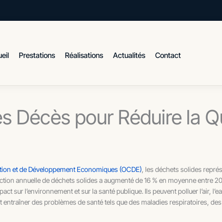
eil
Prestations
Réalisations
Actualités
Contact
ides Décès pour Réduire la 
tion et de Développement Economiques (OCDE)
, les déchets solides repré
ion annuelle de déchets solides a augmenté de 16 % en moyenne entre 2004
sur l’environnement et sur la santé publique. Ils peuvent polluer l’air, l’eau e
vent entraîner des problèmes de santé tels que des maladies respiratoires, d