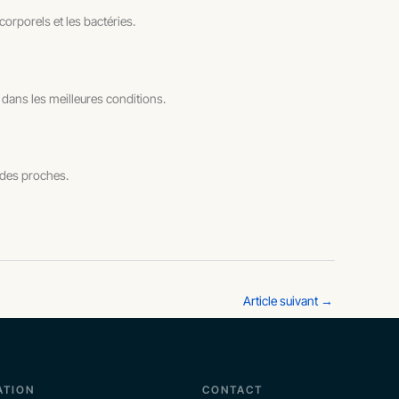
corporels et les bactéries.
 dans les meilleures conditions.
l des proches.
Article suivant
→
ATION
CONTACT