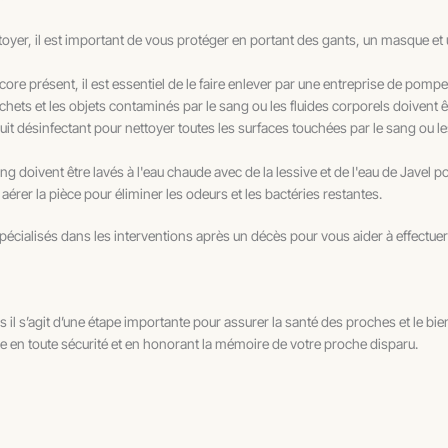
yer, il est important de vous protéger en portant des gants, un masque et 
ncore présent, il est essentiel de le faire enlever par une entreprise de po
échets et les objets contaminés par le sang ou les fluides corporels doivent 
oduit désinfectant pour nettoyer toutes les surfaces touchées par le sang ou l
g doivent être lavés à l'eau chaude avec de la lessive et de l'eau de Javel po
 aérer la pièce pour éliminer les odeurs et les bactéries restantes.
pécialisés dans les interventions après un décès pour vous aider à effectuer
is il s’agit d’une étape importante pour assurer la santé des proches et le b
e en toute sécurité et en honorant la mémoire de votre proche disparu.