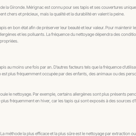
t de la Gironde. Mérignac est connu pour ses tapis et ses couvertures unique
nt chers et précieux, mais la qualité et la durabilité en valent la peine.
s en bon état afin de préserver leur beauté et leur valeur. Pour maintenir les 
allergènes et les polluants. La fréquence du nettoyage dépendra des conditio
propriées.
is au moins une fois par an. D’autres facteurs tels que la fréquence d’utilisati
on est plus fréquemment occupée par des enfants, des animaux ou des person
roule le nettoyage. Par exemple, certains allergènes sont plus présents pend
ué plus fréquemment en hiver, car les tapis qui sont exposés à des sources d
La méthode la plus efficace et la plus sûre est le nettoyage par extraction ou