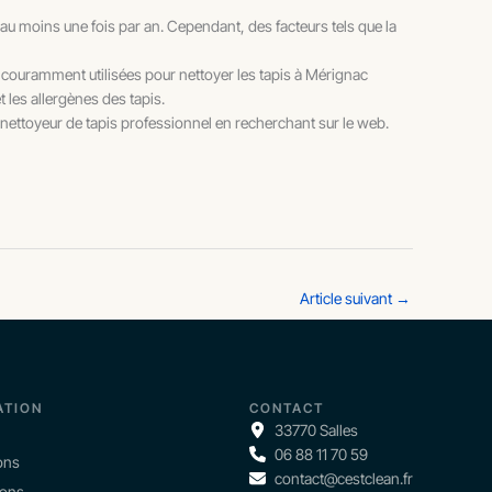
au moins une fois par an. Cependant, des facteurs tels que la
couramment utilisées pour nettoyer les tapis à Mérignac
t les allergènes des tapis.
 nettoyeur de tapis professionnel en recherchant sur le web.
Article suivant
→
ATION
CONTACT
33770 Salles
06 88 11 70 59
ons
contact@cestclean.fr
ions