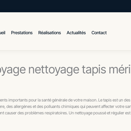
eil
Prestations
Réalisations
Actualités
Contact
oyage nettoyage tapis mér
léments importants pour la santé générale de votre maison. Le tapis est un des 
re, des allergènes et des polluants chimiques qui peuvent affecter votre sant
nt causer des problèmes respiratoires. Un nettoyage poussé et régulier est 