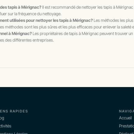
 des tapis à Mérignac?
Il est recommandé de nettoyer les tapis à Mérignac 
fluer sur la fréquence du nettoyage.
ent utilisées pour nettoyer les tapis à Mérignac?
Les méthodes les plus 
es méthodes sont les plus sûres et les plus efficaces pour enlever la saleté e
onnel à Mérignac?
Les propriétaires de tapis à Mérignac peuvent trouver un
ces des différentes entreprises.
IENS RAPIDES
NAVIG
log
Accueil
tivités
Prestati
entions Légales
Réalisat