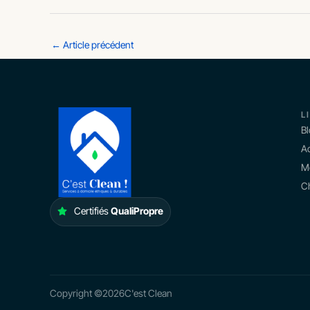
←
Article précédent
L
B
Ac
M
Ch
Certifiés
QualiPropre
Copyright ©
2026
C'est Clean