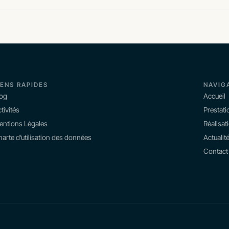
IENS RAPIDES
NAVIG
log
Accueil
tivités
Prestati
entions Légales
Réalisat
arte d’utilisation des données
Actualit
Contact