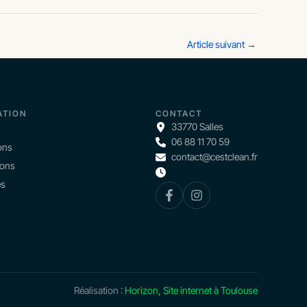
Article suivant
→
ATION
CONTACT
33770 Salles
06 88 11 70 59
ons
contact@cestclean.fr
ions
és
Réalisation :
Horizon, Site internet à Toulouse