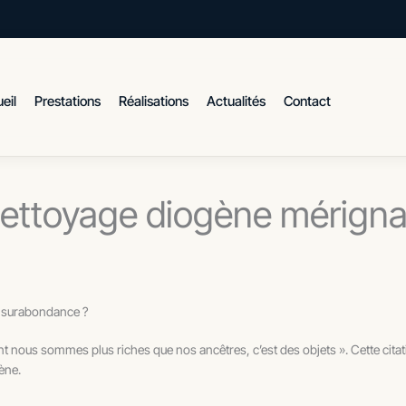
eil
Prestations
Réalisations
Actualités
Contact
ettoyage diogène mérign
 surabondance ?
nt nous sommes plus riches que nos ancêtres, c’est des objets ». Cette citati
ène.