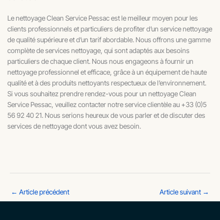
Le nettoyage Clean Service Pessac est le meilleur moyen pour les
clients professionnels et particuliers de profiter d’un service nettoyage
de qualité supérieure et d’un tarif abordable. Nous offrons une gamme
complète de services nettoyage, qui sont adaptés aux besoins
particuliers de chaque client. Nous nous engageons à fournir un
nettoyage professionnel et efficace, grâce à un équipement de haute
qualité et à des produits nettoyants respectueux de l’environnement.
Si vous souhaitez prendre rendez-vous pour un nettoyage Clean
Service Pessac, veuillez contacter notre service clientèle au +33 (0)5
56 92 40 21. Nous serions heureux de vous parler et de discuter des
services de nettoyage dont vous avez besoin.
←
Article précédent
Article suivant
→