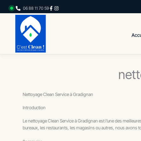
Aller
06 88 11 70 59
au
contenu
Accu
nett
Nettoyage Clean Service à Gradignan
Introduction
Le nettoyage Clean Service à Gradignan est l’une des meilleur
bureaux, les restaurants, les magasins ou autres, nous avons t