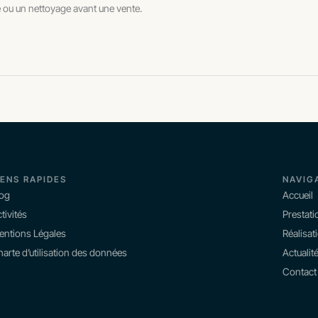
e ou un nettoyage avant une vente.
IENS RAPIDES
NAVIG
log
Accueil
tivités
Prestati
entions Légales
Réalisat
arte d’utilisation des données
Actualit
Contact