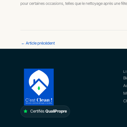
pour certaines occasions, telles que le nettoyage après une fêt
←
Article précédent
L
B
Ac
M
Ch
Certifiés
QualiPropre