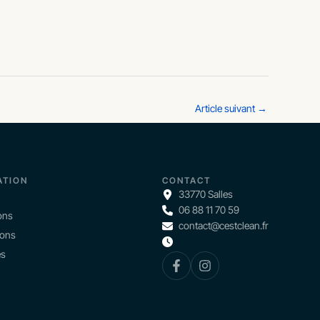
Article suivant
→
ATION
CONTACT
33770 Salles
06 88 11 70 59
ons
contact@cestclean.fr
ions
és