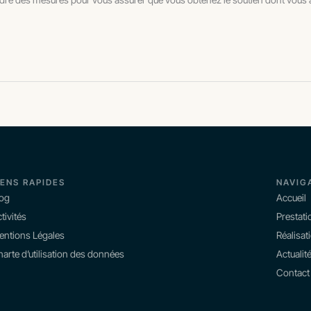
IENS RAPIDES
NAVIG
log
Accueil
tivités
Prestati
entions Légales
Réalisat
arte d’utilisation des données
Actualit
Contact