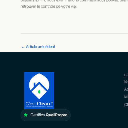
retrouver le contrôle de votre vie.
←
Article précédent
L
B
Ac
M
Ch
Certifiés
QualiPropre