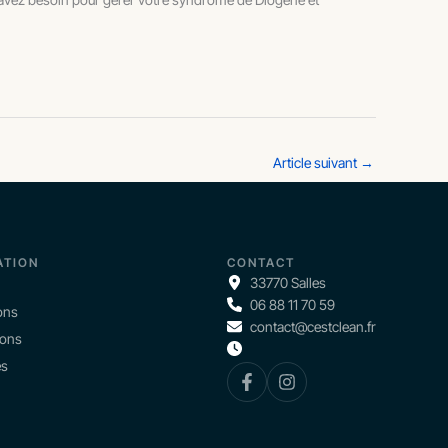
Article suivant
→
ATION
CONTACT
33770 Salles
06 88 11 70 59
ons
contact@cestclean.fr
ions
és