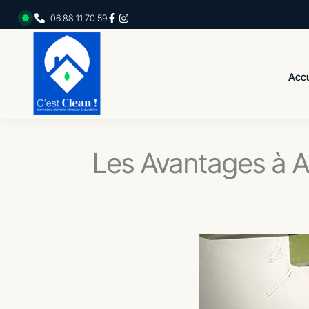
Aller
06 88 11 70 59
au
contenu
Accu
Les Avantages à A