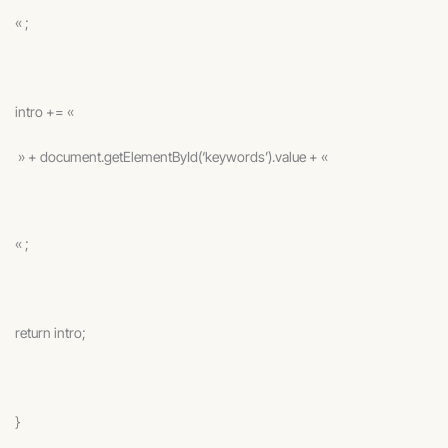
« ;
intro += «
» + document.getElementById(‘keywords’).value + «
« ;
return intro;
}