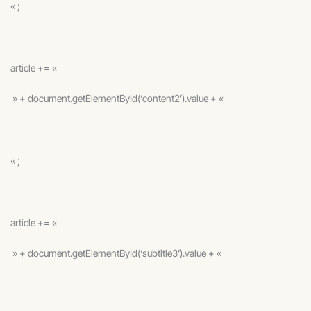
« ;
article += «
» + document.getElementById(‘content2’).value + «
« ;
article += «
» + document.getElementById(‘subtitle3’).value + «