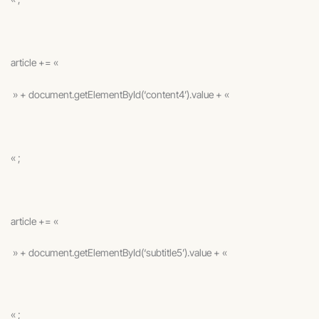
article += «
» + document.getElementById(‘content4’).value + «
« ;
article += «
» + document.getElementById(‘subtitle5’).value + «
« ;