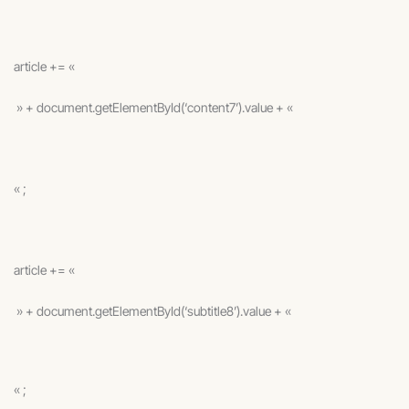
article += «
» + document.getElementById(‘content7’).value + «
« ;
article += «
» + document.getElementById(‘subtitle8’).value + «
« ;