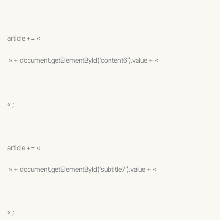
article += «
» + document.getElementById(‘content6’).value + «
« ;
article += «
» + document.getElementById(‘subtitle7’).value + «
« ;