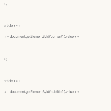
« ;
article += «
» + document.getElementById(‘content1’).value + «
« ;
article += «
» + document.getElementById(‘subtitle2’).value + «