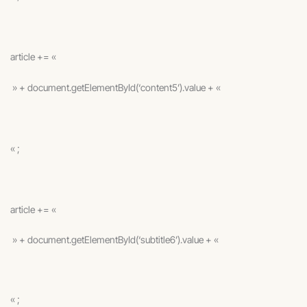
article += «
» + document.getElementById(‘content5’).value + «
« ;
article += «
» + document.getElementById(‘subtitle6’).value + «
« ;