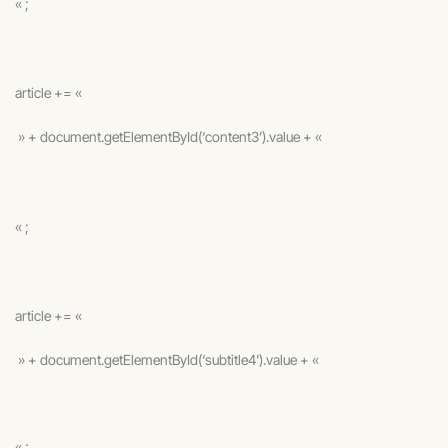
« ;
article += «
» + document.getElementById(‘content3’).value + «
« ;
article += «
» + document.getElementById(‘subtitle4’).value + «
« ;