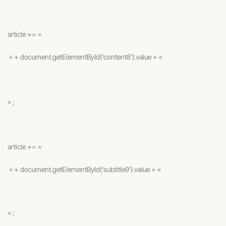
article += «
» + document.getElementById(‘content8’).value + «
« ;
article += «
» + document.getElementById(‘subtitle9’).value + «
« ;