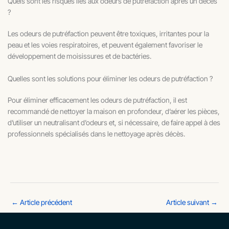
Quels sont les risques liés aux odeurs de putréfaction après un décès
?
Les odeurs de putréfaction peuvent être toxiques, irritantes pour la
peau et les voies respiratoires, et peuvent également favoriser le
développement de moisissures et de bactéries.
Quelles sont les solutions pour éliminer les odeurs de putréfaction ?
Pour éliminer efficacement les odeurs de putréfaction, il est
recommandé de nettoyer la maison en profondeur, d’aérer les pièces,
d’utiliser un neutralisant d’odeurs et, si nécessaire, de faire appel à des
professionnels spécialisés dans le nettoyage après décès.
←
Article précédent
Article suivant
→