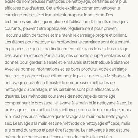
existe de nombreuses méthodes de nettoyage, certaines sont plus
efficaces que d’autres. Cet article explique comment nettoyer le
carrelage encrassé et le maintenir propre à long terme. Des
techniques simples, qui impliquent l’utilisation d’aliments ménagers
courants, peuvent être appliquées régulièrement pour prévenir
l’accumulation de taches et maintenir le carrelage propre et brillant.
Les étapes pour nettoyer en profondeur le carrelage sont également
expliquées, ce qui est particulièrement utile dans le cas de carrelage
très usé ou encrassé. Par la suite, des conseils supplémentaires sont
donnés pour garder la saleté et le mauvais état esthétique à distance.
Avec les bonnes informations et les bons produits, votre carrelage
peut rester propre et accueillant pour le plaisir de tous.n Méthodes de
nettoyage courantesn Il existe de nombreuses méthodes de
nettoyage du carrelage, mais certaines sont plus efficaces que
d’autres. Les méthodes courantes de nettoyage du carrelage
comprennent le brossage, le lavage à la main et le nettoyage à sec. Le
brossage est une méthode de nettoyage courante du carrelage, mais
elle n’est pas aussi efficace que le lavage à la main ou le nettoyage à
sec. Le lavage à la main est une méthode de nettoyage efficace, mais
elle prend du temps et peut être fatigante. Le nettoyage à sec est une
méthode de nettoyage efficace et rapide, mais elle peut être