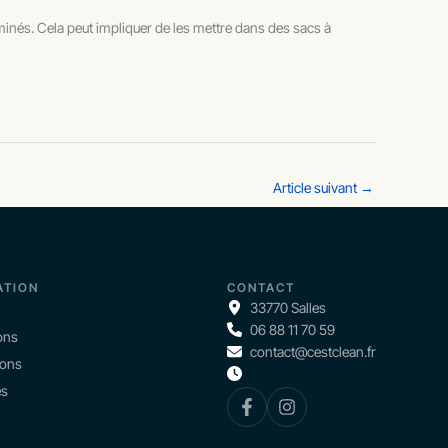
iminés. Cela peut impliquer de les mettre dans des sacs à
Article suivant
→
ATION
CONTACT
33770 Salles
06 88 11 70 59
ons
contact@cestclean.fr
ions
és