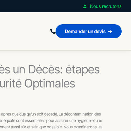
Nous recrutons
Demander un devis
ès un Décès: étapes
urité Optimales
ats après que quelqu’un soit décédé. La décontamination des
 adéquate sont essentielles pour assurer une hygiène et une
ement aussi sûr et sain que possible. Nous examinerons les