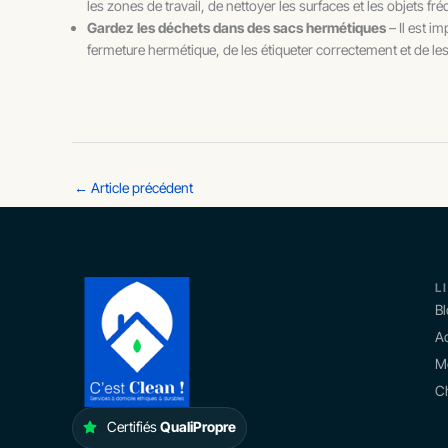
les zones de travail, de nettoyer les surfaces et les objets 
Gardez les déchets dans des sacs hermétiques
– Il est 
fermeture hermétique, de les étiqueter correctement et de les
←
Article précédent
L
B
Ac
M
Ch
Certifiés
QualiPropre