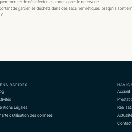
fréquemment et de désinfecter les zones après le nettoyage.
important de garder les déchets dans des sacs hermétiques lorsqu'ils sont él
 é
IENS RAPIDES
NAVIG
log
Accueil
tivités
Prestati
entions Légales
Réalisat
arte d’utilisation des données
Actualit
Contact