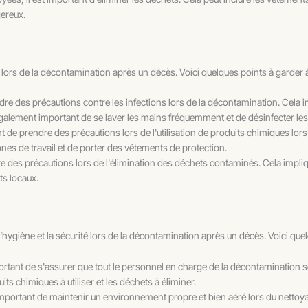
gereux.
ors de la décontamination après un décès. Voici quelques points à garder à l
ndre des précautions contre les infections lors de la décontamination. Cela
galement important de se laver les mains fréquemment et de désinfecter les
ant de prendre des précautions lors de l'utilisation de produits chimiques lor
zones de travail et de porter des vêtements de protection.
dre des précautions lors de l'élimination des déchets contaminés. Cela impli
s locaux.
l’hygiène et la sécurité lors de la décontamination après un décès. Voici qu
portant de s'assurer que tout le personnel en charge de la décontamination s
ts chimiques à utiliser et les déchets à éliminer.
 important de maintenir un environnement propre et bien aéré lors du netto