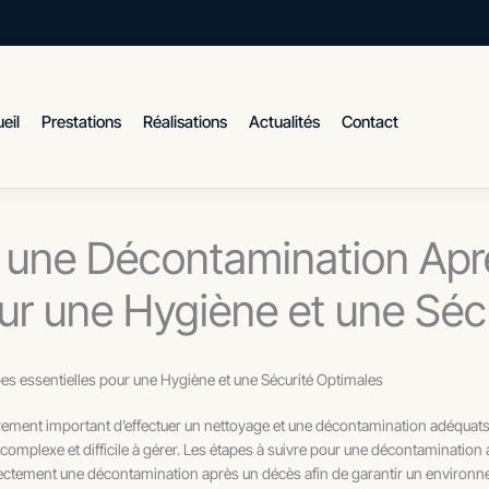
eil
Prestations
Réalisations
Actualités
Contact
une Décontamination Apr
our une Hygiène et une Séc
s essentielles pour une Hygiène et une Sécurité Optimales
iculièrement important d’effectuer un nettoyage et une décontamination adéqu
complexe et difficile à gérer. Les étapes à suivre pour une décontamination
rrectement une décontamination après un décès afin de garantir un environn