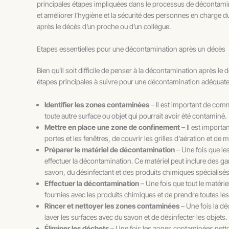
principales étapes impliquées dans le processus de décontamin
et améliorer l’hygiène et la sécurité des personnes en charge 
après le décès d’un proche ou d’un collègue.
Etapes essentielles pour une décontamination après un décès
Bien qu’il soit difficile de penser à la décontamination après le
étapes principales à suivre pour une décontamination adéquate
Identifier les zones contaminées
– Il est important de comm
toute autre surface ou objet qui pourrait avoir été contaminé.
Mettre en place une zone de confinement
– Il est import
portes et les fenêtres, de couvrir les grilles d'aération et d
Préparer le matériel de décontamination
– Une fois que le
effectuer la décontamination. Ce matériel peut inclure des g
savon, du désinfectant et des produits chimiques spécialisés
Effectuer la décontamination
– Une fois que tout le matér
fournies avec les produits chimiques et de prendre toutes le
Rincer et nettoyer les zones contaminées
– Une fois la dé
laver les surfaces avec du savon et de désinfecter les objets.
Éliminer les déchets
– Une fois les zones contaminées nettoy