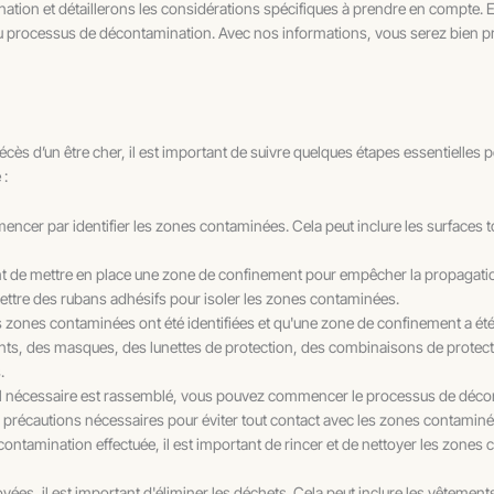
ation et détaillerons les considérations spécifiques à prendre en compte
du processus de décontamination. Avec nos informations, vous serez bien pr
 décès d’un être cher, il est important de suivre quelques étapes essentielles 
 :
encer par identifier les zones contaminées. Cela peut inclure les surfaces to
ant de mettre en place une zone de confinement pour empêcher la propagatio
e mettre des rubans adhésifs pour isoler les zones contaminées.
s zones contaminées ont été identifiées et qu'une zone de confinement a été
ants, des masques, des lunettes de protection, des combinaisons de protecti
.
iel nécessaire est rassemblé, vous pouvez commencer le processus de déconta
s précautions nécessaires pour éviter tout contact avec les zones contaminé
contamination effectuée, il est important de rincer et de nettoyer les zones
ées, il est important d'éliminer les déchets. Cela peut inclure les vêtements