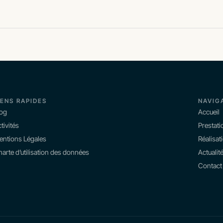
IENS RAPIDES
NAVIG
log
Accueil
tivités
Prestati
entions Légales
Réalisat
arte d’utilisation des données
Actualit
Contact