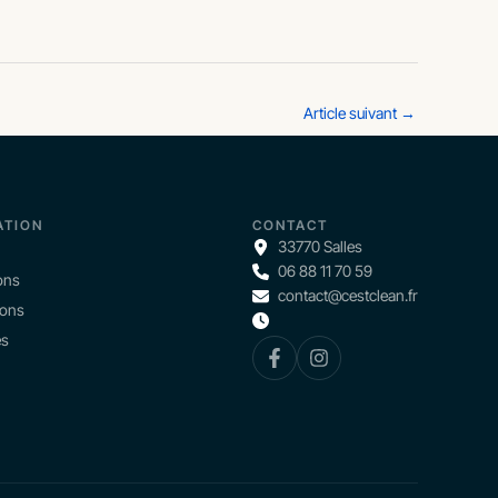
Article suivant
→
ATION
CONTACT
33770 Salles
06 88 11 70 59
ons
contact@cestclean.fr
ions
és