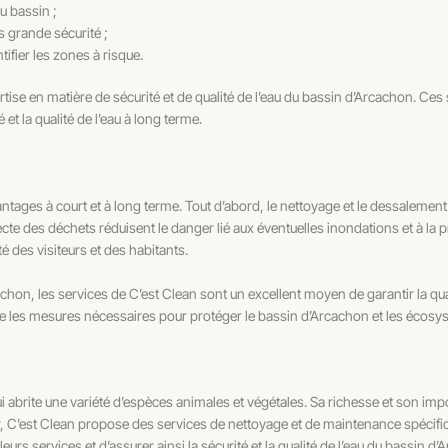
du bassin ;
s grande sécurité ;
fier les zones à risque.
tise en matière de sécurité et de qualité de l’eau du bassin d’Arcachon. Ces
et la qualité de l’eau à long terme.
es à court et à long terme. Tout d’abord, le nettoyage et le dessalement d
lecte des déchets réduisent le danger lié aux éventuelles inondations et à la
é des visiteurs et des habitants.
on, les services de C’est Clean sont un excellent moyen de garantir la qualit
dre les mesures nécessaires pour protéger le bassin d’Arcachon et les écosy
i abrite une variété d’espèces animales et végétales. Sa richesse et son imp
nir, C’est Clean propose des services de nettoyage et de maintenance spécif
urs services et d’assurer ainsi la sécurité et la qualité de l’eau du bassin d’