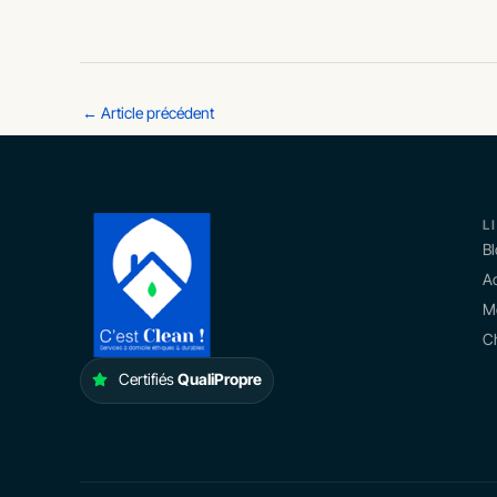
←
Article précédent
L
B
Ac
M
Ch
Certifiés
QualiPropre