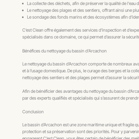
La collecte des déchets, afin de préserver la qualité de l'eau 
Le nettoyage des plages et des sentiers, offrant ainsi une plu
Le sondage des fonds marins et des écosystèmes afin d'identi
C’est Clean offre également des services d’inspection et d’exper
spécialisés dans ce domaine, ce qui permet d’assurer la sécurité 
Bénéfices du nettoyage du bassin d'Arcachon
Le nettoyage du bassin d’Arcachon comporte de nombreux avantag
et à l’usage domestique. De plus, le curage des berges et la col
nettoyage des sentiers et des plages permet d’assurer la sécurit
Afin de bénéficier des avantages du nettoyage du bassin d’Arcach
par des experts qualifiés et spécialisés qui s’assurent de pren
Conclusion
Le bassin d’Arcachon est une zone maritime unique et fragile qu
protection et sa préservation sont des priorités. Pour y parve
engageant C’est Clean, vous êtes certain de bénéficier des meille