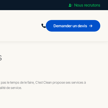
Nous recrutons
Demander un devis
s
 pas le temps de le faire, C’est Clean propose ses services à
lité de service.