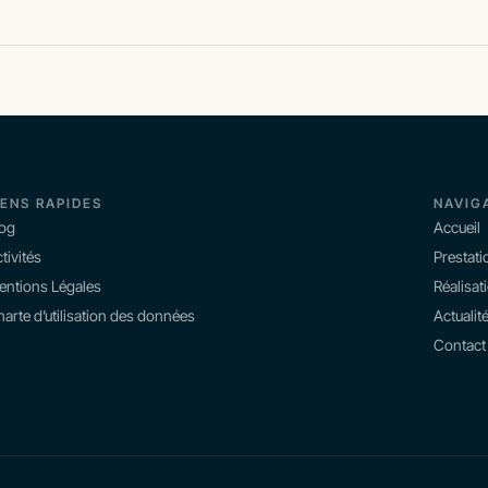
IENS RAPIDES
NAVIG
log
Accueil
tivités
Prestati
entions Légales
Réalisat
arte d’utilisation des données
Actualit
Contact