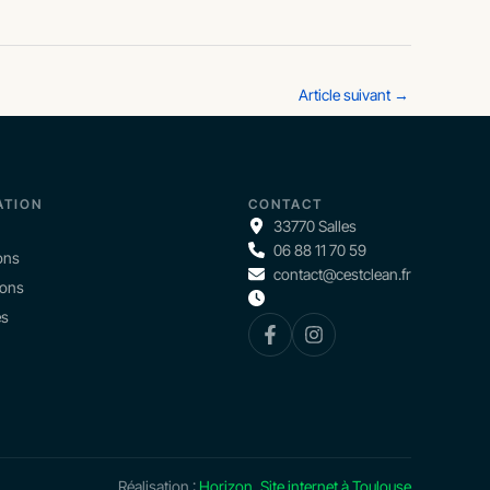
Article suivant
→
ATION
CONTACT
33770 Salles
06 88 11 70 59
ons
contact@cestclean.fr
ions
és
Réalisation :
Horizon, Site internet à Toulouse