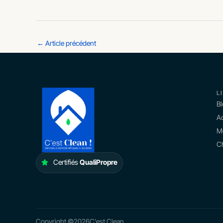
←
Article précédent
L
B
Ac
M
Ch
Certifiés
QualiPropre
Copyright ©
2026
C'est Clean