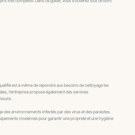
 prix très compétitif. Dans ce guide, vous trouverez tout ce dont
 qualifié est à même de répondre aux besoins de nettoyage les
ales, l’entreprise propose également des services
issure.
ge des environnements infectés par des virus et des parasites.
es équipements modernes pour garantir une propreté et une hygiène