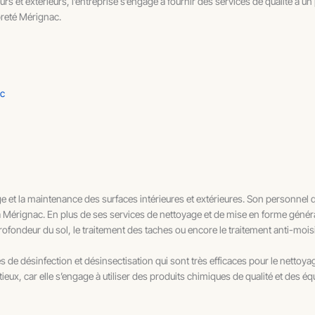
s et extérieurs, l’entreprise s’engage à fournir des services de qualité à un
preté Mérignac.
ac
e et la maintenance des surfaces intérieures et extérieures. Son personnel
 Mérignac. En plus de ses services de nettoyage et de mise en forme génér
rofondeur du sol, le traitement des taches ou encore le traitement anti-mois
e désinfection et désinsectisation qui sont très efficaces pour le nettoya
nutieux, car elle s’engage à utiliser des produits chimiques de qualité et d