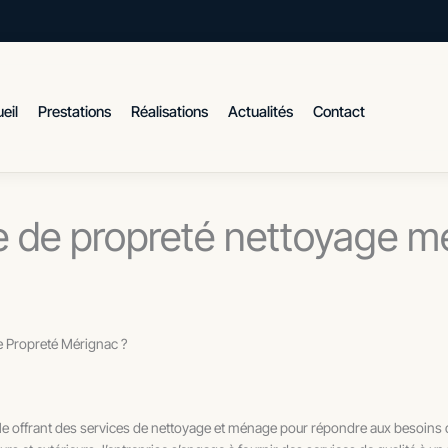
eil
Prestations
Réalisations
Actualités
Contact
 de propreté nettoyage m
e Propreté Mérignac ?
le offrant des services de nettoyage et ménage pour répondre aux besoins de