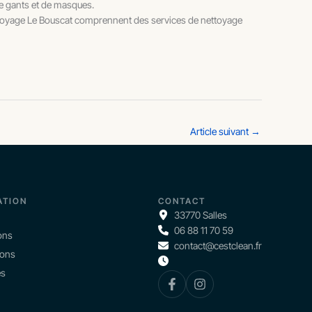
 de gants et de masques.
ttoyage Le Bouscat comprennent des services de nettoyage
Article suivant
→
ATION
CONTACT
33770 Salles
06 88 11 70 59
ons
contact@cestclean.fr
ions
és