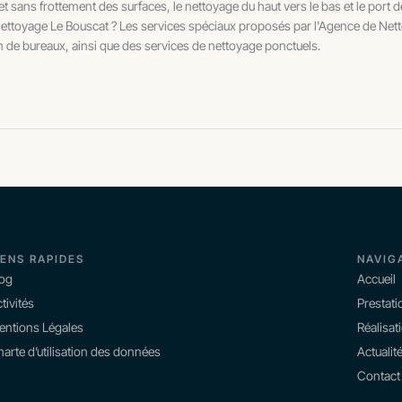
x et sans frottement des surfaces, le nettoyage du haut vers le bas et le port
Nettoyage Le Bouscat ? Les services spéciaux proposés par l'Agence de Ne
on de bureaux, ainsi que des services de nettoyage ponctuels.
IENS RAPIDES
NAVIG
log
Accueil
tivités
Prestati
entions Légales
Réalisat
arte d’utilisation des données
Actualit
Contact