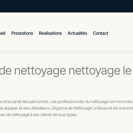
eil
Prestations
Réalisations
Actualités
Contact
de nettoyage nettoyage le
ie et la santé des personnes. Les professionnels du nettoyage sont le moteur
es équipes et des utilisateurs. L’Agence de Nettoyage Le Bouscat est une ent
es de nettoyage à ses clients de tous types.