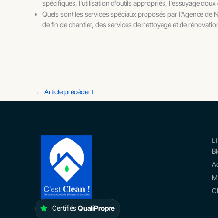
spécifiques, l'utilisation d'outils appropriés, l'essuyage dou
Quels sont les services spéciaux proposés par l'Agence de 
de fin de chantier, des services de nettoyage et de rénovati
←
Article précédent
L
B
Ac
M
Ch
Certifiés
QualiPropre