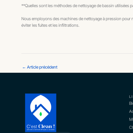
**Quelles sont les méthodes de nettoyage de bassin utilisées
Nous employons des machines de nettoyage à pression pour netto
éviter les fuites et les infiltrations.
←
Article précédent
L
B
Ac
M
Ch