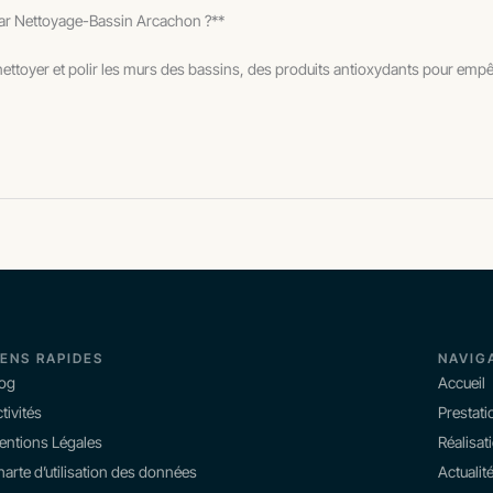
 par Nettoyage-Bassin Arcachon ?**
yer et polir les murs des bassins, des produits antioxydants pour empêcher 
IENS RAPIDES
NAVIG
log
Accueil
tivités
Prestati
entions Légales
Réalisat
arte d’utilisation des données
Actualit