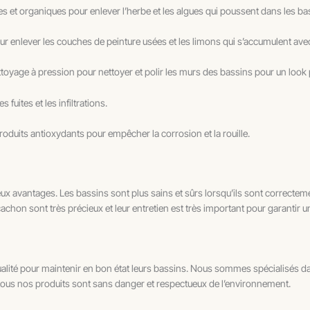
 et organiques pour enlever l’herbe et les algues qui poussent dans les ba
 enlever les couches de peinture usées et les limons qui s’accumulent ave
ge à pression pour nettoyer et polir les murs des bassins pour un look plus
 fuites et les infiltrations.
roduits antioxydants pour empêcher la corrosion et la rouille.
x avantages. Les bassins sont plus sains et sûrs lorsqu’ils sont correctement
cachon sont très précieux et leur entretien est très important pour garantir u
ualité pour maintenir en bon état leurs bassins. Nous sommes spécialisés d
 tous nos produits sont sans danger et respectueux de l’environnement.