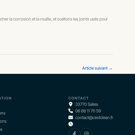
la corrosion et la rouille, et scellons les joints usés pour
Article suivant
→
ATION
CONTACT
33770 Salles
06 88 11 70 59
ons
contact@cestclean.fr
ions
és