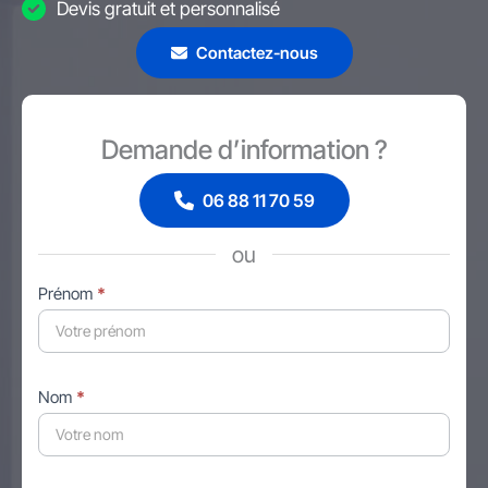
Devis gratuit et personnalisé
Contactez-nous
Demande d’information ?
06 88 11 70 59
ou
Formulaire
Prénom
*
simple
avec
téléphone
Nom
*