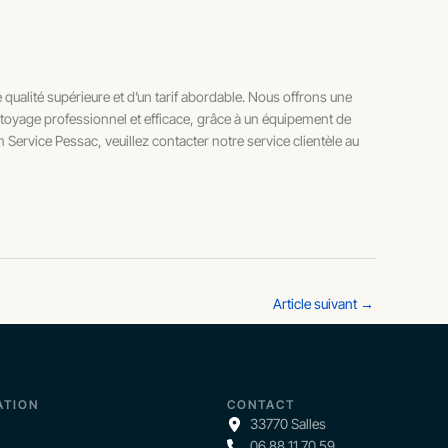
 qualité supérieure et d’un tarif abordable. Nous offrons une
toyage professionnel et efficace, grâce à un équipement de
Service Pessac, veuillez contacter notre service clientèle au
Article suivant
→
ATION
CONTACT
33770 Salles
06 88 11 70 59