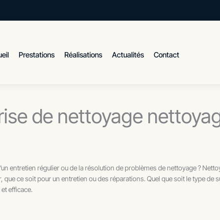
eil
Prestations
Réalisations
Actualités
Contact
rise de nettoyage nettoya
’un entretien régulier ou de la résolution de problèmes de nettoyage ? Nett
ue ce soit pour un entretien ou des réparations. Quel que soit le type de s
et efficace.