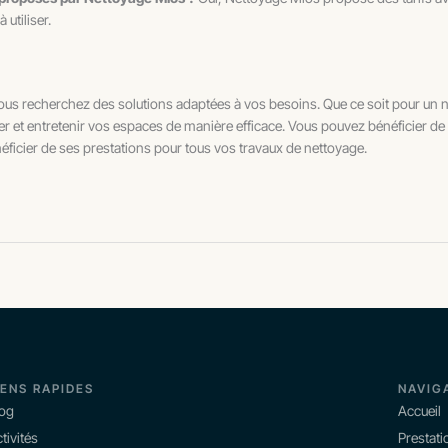
 utiliser.
i vous recherchez des solutions adaptées à vos besoins. Que ce soit pour un
et entretenir vos espaces de manière efficace. Vous pouvez bénéficier de 
éficier de ses prestations pour tous vos travaux de nettoyage.
IENS RAPIDES
NAVIG
log
Accueil
tivités
Prestati