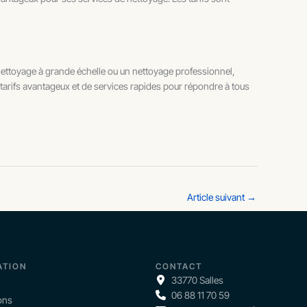
 nettoyage à grande échelle ou un nettoyage professionnel,
tarifs avantageux et de services rapides pour répondre à tous
Article suivant
→
ATION
CONTACT
33770 Salles
06 88 11 70 59
ons