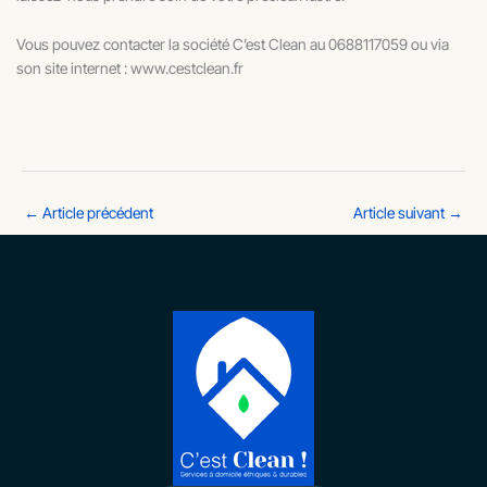
Vous pouvez contacter la société C’est Clean au 0688117059 ou via
son site internet : www.cestclean.fr
←
Article précédent
Article suivant
→